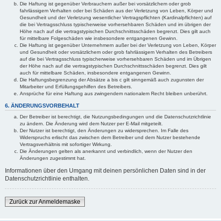
Die Haftung ist gegenüber Verbrauchern außer bei vorsätzlichem oder grob
fahrlässigem Verhalten oder bei Schäden aus der Verletzung von Leben, Körper und
Gesundheit und der Verletzung wesentlicher Vertragspflichten (Kardinalpflichten) auf
die bei Vertragsschluss typischerweise vorhersehbaren Schäden und im übrigen der
Höhe nach auf die vertragstypischen Durchschnittsschäden begrenzt. Dies gilt auch
für mittelbare Folgeschäden wie insbesondere entgangenen Gewinn.
Die Haftung ist gegenüber Unternehmern außer bei der Verletzung von Leben, Körper
und Gesundheit oder vorsätzlichem oder grob fahrlässigem Verhalten des Betreibers
auf die bei Vertragsschluss typischerweise vorhersehbaren Schäden und im Übrigen
der Höhe nach auf die vertragstypischen Durchschnittsschäden begrenzt. Dies gilt
auch für mittelbare Schäden, insbesondere entgangenen Gewinn.
Die Haftungsbegrenzung der Absätze a bis c gilt sinngemäß auch zugunsten der
Mitarbeiter und Erfüllungsgehilfen des Betreibers.
Ansprüche für eine Haftung aus zwingendem nationalem Recht bleiben unberührt.
6. ÄNDERUNGSVORBEHALT
Der Betreiber ist berechtigt, die Nutzungsbedingungen und die Datenschutzrichtlinie
zu ändern. Die Änderung wird dem Nutzer per E-Mail mitgeteilt.
Der Nutzer ist berechtigt, den Änderungen zu widersprechen. Im Falle des
Widerspruchs erlischt das zwischen dem Betreiber und dem Nutzer bestehende
Vertragsverhältnis mit sofortiger Wirkung.
Die Änderungen gelten als anerkannt und verbindlich, wenn der Nutzer den
Änderungen zugestimmt hat.
Informationen über den Umgang mit deinen persönlichen Daten sind in der
Datenschutzrichtlinie enthalten.
Zurück zur Anmeldemaske