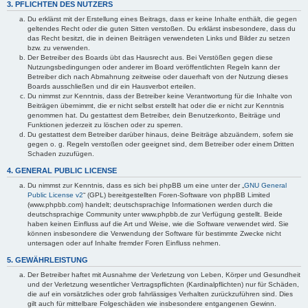
3. PFLICHTEN DES NUTZERS
Du erklärst mit der Erstellung eines Beitrags, dass er keine Inhalte enthält, die gegen
geltendes Recht oder die guten Sitten verstoßen. Du erklärst insbesondere, dass du
das Recht besitzt, die in deinen Beiträgen verwendeten Links und Bilder zu setzen
bzw. zu verwenden.
Der Betreiber des Boards übt das Hausrecht aus. Bei Verstößen gegen diese
Nutzungsbedingungen oder anderer im Board veröffentlichten Regeln kann der
Betreiber dich nach Abmahnung zeitweise oder dauerhaft von der Nutzung dieses
Boards ausschließen und dir ein Hausverbot erteilen.
Du nimmst zur Kenntnis, dass der Betreiber keine Verantwortung für die Inhalte von
Beiträgen übernimmt, die er nicht selbst erstellt hat oder die er nicht zur Kenntnis
genommen hat. Du gestattest dem Betreiber, dein Benutzerkonto, Beiträge und
Funktionen jederzeit zu löschen oder zu sperren.
Du gestattest dem Betreiber darüber hinaus, deine Beiträge abzuändern, sofern sie
gegen o. g. Regeln verstoßen oder geeignet sind, dem Betreiber oder einem Dritten
Schaden zuzufügen.
4. GENERAL PUBLIC LICENSE
Du nimmst zur Kenntnis, dass es sich bei phpBB um eine unter der „
GNU General
Public License v2
“ (GPL) bereitgestellten Foren-Software von phpBB Limited
(www.phpbb.com) handelt; deutschsprachige Informationen werden durch die
deutschsprachige Community unter www.phpbb.de zur Verfügung gestellt. Beide
haben keinen Einfluss auf die Art und Weise, wie die Software verwendet wird. Sie
können insbesondere die Verwendung der Software für bestimmte Zwecke nicht
untersagen oder auf Inhalte fremder Foren Einfluss nehmen.
5. GEWÄHRLEISTUNG
Der Betreiber haftet mit Ausnahme der Verletzung von Leben, Körper und Gesundheit
und der Verletzung wesentlicher Vertragspflichten (Kardinalpflichten) nur für Schäden,
die auf ein vorsätzliches oder grob fahrlässiges Verhalten zurückzuführen sind. Dies
gilt auch für mittelbare Folgeschäden wie insbesondere entgangenen Gewinn.