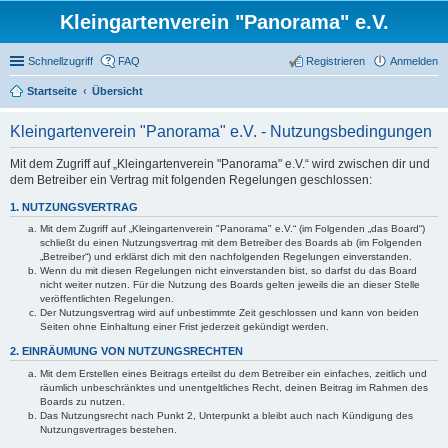
Kleingartenverein "Panorama" e.V.
Schnellzugriff
FAQ
Registrieren
Anmelden
Startseite
Übersicht
Kleingartenverein "Panorama" e.V. - Nutzungsbedingungen
Mit dem Zugriff auf „Kleingartenverein "Panorama" e.V.“ wird zwischen dir und
dem Betreiber ein Vertrag mit folgenden Regelungen geschlossen:
1. NUTZUNGSVERTRAG
Mit dem Zugriff auf „Kleingartenverein "Panorama" e.V.“ (im Folgenden „das Board“)
schließt du einen Nutzungsvertrag mit dem Betreiber des Boards ab (im Folgenden
„Betreiber“) und erklärst dich mit den nachfolgenden Regelungen einverstanden.
Wenn du mit diesen Regelungen nicht einverstanden bist, so darfst du das Board
nicht weiter nutzen. Für die Nutzung des Boards gelten jeweils die an dieser Stelle
veröffentlichten Regelungen.
Der Nutzungsvertrag wird auf unbestimmte Zeit geschlossen und kann von beiden
Seiten ohne Einhaltung einer Frist jederzeit gekündigt werden.
2. EINRÄUMUNG VON NUTZUNGSRECHTEN
Mit dem Erstellen eines Beitrags erteilst du dem Betreiber ein einfaches, zeitlich und
räumlich unbeschränktes und unentgeltliches Recht, deinen Beitrag im Rahmen des
Boards zu nutzen.
Das Nutzungsrecht nach Punkt 2, Unterpunkt a bleibt auch nach Kündigung des
Nutzungsvertrages bestehen.