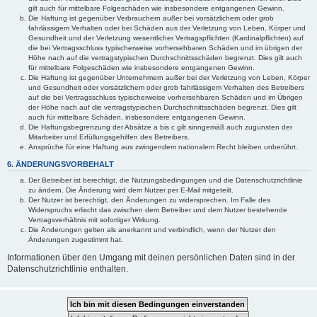
gilt auch für mittelbare Folgeschäden wie insbesondere entgangenen Gewinn.
Die Haftung ist gegenüber Verbrauchern außer bei vorsätzlichem oder grob
fahrlässigem Verhalten oder bei Schäden aus der Verletzung von Leben, Körper und
Gesundheit und der Verletzung wesentlicher Vertragspflichten (Kardinalpflichten) auf
die bei Vertragsschluss typischerweise vorhersehbaren Schäden und im übrigen der
Höhe nach auf die vertragstypischen Durchschnittsschäden begrenzt. Dies gilt auch
für mittelbare Folgeschäden wie insbesondere entgangenen Gewinn.
Die Haftung ist gegenüber Unternehmern außer bei der Verletzung von Leben, Körper
und Gesundheit oder vorsätzlichem oder grob fahrlässigem Verhalten des Betreibers
auf die bei Vertragsschluss typischerweise vorhersehbaren Schäden und im Übrigen
der Höhe nach auf die vertragstypischen Durchschnittsschäden begrenzt. Dies gilt
auch für mittelbare Schäden, insbesondere entgangenen Gewinn.
Die Haftungsbegrenzung der Absätze a bis c gilt sinngemäß auch zugunsten der
Mitarbeiter und Erfüllungsgehilfen des Betreibers.
Ansprüche für eine Haftung aus zwingendem nationalem Recht bleiben unberührt.
6. ÄNDERUNGSVORBEHALT
Der Betreiber ist berechtigt, die Nutzungsbedingungen und die Datenschutzrichtlinie
zu ändern. Die Änderung wird dem Nutzer per E-Mail mitgeteilt.
Der Nutzer ist berechtigt, den Änderungen zu widersprechen. Im Falle des
Widerspruchs erlischt das zwischen dem Betreiber und dem Nutzer bestehende
Vertragsverhältnis mit sofortiger Wirkung.
Die Änderungen gelten als anerkannt und verbindlich, wenn der Nutzer den
Änderungen zugestimmt hat.
Informationen über den Umgang mit deinen persönlichen Daten sind in der
Datenschutzrichtlinie enthalten.