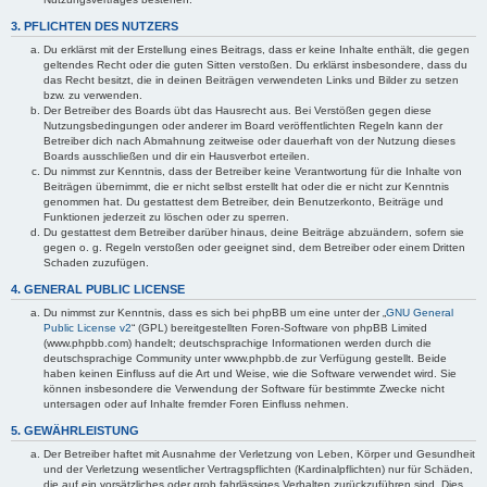
3. PFLICHTEN DES NUTZERS
Du erklärst mit der Erstellung eines Beitrags, dass er keine Inhalte enthält, die gegen
geltendes Recht oder die guten Sitten verstoßen. Du erklärst insbesondere, dass du
das Recht besitzt, die in deinen Beiträgen verwendeten Links und Bilder zu setzen
bzw. zu verwenden.
Der Betreiber des Boards übt das Hausrecht aus. Bei Verstößen gegen diese
Nutzungsbedingungen oder anderer im Board veröffentlichten Regeln kann der
Betreiber dich nach Abmahnung zeitweise oder dauerhaft von der Nutzung dieses
Boards ausschließen und dir ein Hausverbot erteilen.
Du nimmst zur Kenntnis, dass der Betreiber keine Verantwortung für die Inhalte von
Beiträgen übernimmt, die er nicht selbst erstellt hat oder die er nicht zur Kenntnis
genommen hat. Du gestattest dem Betreiber, dein Benutzerkonto, Beiträge und
Funktionen jederzeit zu löschen oder zu sperren.
Du gestattest dem Betreiber darüber hinaus, deine Beiträge abzuändern, sofern sie
gegen o. g. Regeln verstoßen oder geeignet sind, dem Betreiber oder einem Dritten
Schaden zuzufügen.
4. GENERAL PUBLIC LICENSE
Du nimmst zur Kenntnis, dass es sich bei phpBB um eine unter der „
GNU General
Public License v2
“ (GPL) bereitgestellten Foren-Software von phpBB Limited
(www.phpbb.com) handelt; deutschsprachige Informationen werden durch die
deutschsprachige Community unter www.phpbb.de zur Verfügung gestellt. Beide
haben keinen Einfluss auf die Art und Weise, wie die Software verwendet wird. Sie
können insbesondere die Verwendung der Software für bestimmte Zwecke nicht
untersagen oder auf Inhalte fremder Foren Einfluss nehmen.
5. GEWÄHRLEISTUNG
Der Betreiber haftet mit Ausnahme der Verletzung von Leben, Körper und Gesundheit
und der Verletzung wesentlicher Vertragspflichten (Kardinalpflichten) nur für Schäden,
die auf ein vorsätzliches oder grob fahrlässiges Verhalten zurückzuführen sind. Dies