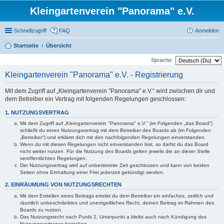
Kleingartenverein "Panorama" e.V.
Schnellzugriff
FAQ
Anmelden
Startseite
Übersicht
Sprache:
Kleingartenverein "Panorama" e.V. - Registrierung
Mit dem Zugriff auf „Kleingartenverein "Panorama" e.V.“ wird zwischen dir und
dem Betreiber ein Vertrag mit folgenden Regelungen geschlossen:
1. NUTZUNGSVERTRAG
Mit dem Zugriff auf „Kleingartenverein "Panorama" e.V.“ (im Folgenden „das Board“)
schließt du einen Nutzungsvertrag mit dem Betreiber des Boards ab (im Folgenden
„Betreiber“) und erklärst dich mit den nachfolgenden Regelungen einverstanden.
Wenn du mit diesen Regelungen nicht einverstanden bist, so darfst du das Board
nicht weiter nutzen. Für die Nutzung des Boards gelten jeweils die an dieser Stelle
veröffentlichten Regelungen.
Der Nutzungsvertrag wird auf unbestimmte Zeit geschlossen und kann von beiden
Seiten ohne Einhaltung einer Frist jederzeit gekündigt werden.
2. EINRÄUMUNG VON NUTZUNGSRECHTEN
Mit dem Erstellen eines Beitrags erteilst du dem Betreiber ein einfaches, zeitlich und
räumlich unbeschränktes und unentgeltliches Recht, deinen Beitrag im Rahmen des
Boards zu nutzen.
Das Nutzungsrecht nach Punkt 2, Unterpunkt a bleibt auch nach Kündigung des
Nutzungsvertrages bestehen.