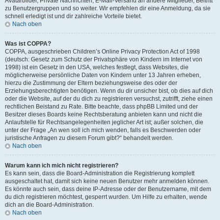
Avatarbilder, Private Nachrichten, E-Mail-Versand an andere Mitglieder, Beitritt
zu Benutzergruppen und so weiter. Wir empfehlen dir eine Anmeldung, da sie
schnell erledigt ist und dir zahlreiche Vorteile bietet.
Nach oben
Was ist COPPA?
COPPA, ausgeschrieben Children’s Online Privacy Protection Act of 1998
(deutsch: Gesetz zum Schutz der Privatsphäre von Kindern im Internet von
1998) ist ein Gesetz in den USA, welches festlegt, dass Websites, die
möglicherweise persönliche Daten von Kindern unter 13 Jahren erheben,
hierzu die Zustimmung der Eltern beziehungsweise des oder der
Erziehungsberechtigten benötigen. Wenn du dir unsicher bist, ob dies auf dich
oder die Website, auf der du dich zu registrieren versuchst, zutrifft, ziehe einen
rechtlichen Beistand zu Rate. Bitte beachte, dass phpBB Limited und der
Besitzer dieses Boards keine Rechtsberatung anbieten kann und nicht die
Anlaufstelle für Rechtsangelegenheiten jeglicher Art ist; außer solchen, die
unter der Frage „An wen soll ich mich wenden, falls es Beschwerden oder
juristische Anfragen zu diesem Forum gibt?“ behandelt werden.
Nach oben
Warum kann ich mich nicht registrieren?
Es kann sein, dass die Board-Administration die Registrierung komplett
ausgeschaltet hat, damit sich keine neuen Benutzer mehr anmelden können.
Es könnte auch sein, dass deine IP-Adresse oder der Benutzername, mit dem
du dich registrieren möchtest, gesperrt wurden. Um Hilfe zu erhalten, wende
dich an die Board-Administration.
Nach oben