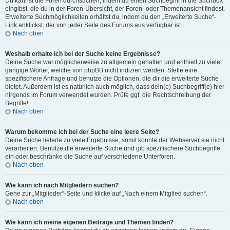
Du kannst die Foren durchsuchen, indem du einen Suchbegriff in die Suchbox
eingibst, die du in der Foren-Übersicht, der Foren- oder Themenansicht findest.
Erweiterte Suchmöglichkeiten erhältst du, indem du den „Erweiterte Suche“-
Link anklickst, der von jeder Seite des Forums aus verfügbar ist.
Nach oben
Weshalb erhalte ich bei der Suche keine Ergebnisse?
Deine Suche war möglicherweise zu allgemein gehalten und enthielt zu viele
gängige Wörter, welche von phpBB nicht indiziert werden. Stelle eine
spezifischere Anfrage und benutze die Optionen, die dir die erweiterte Suche
bietet. Außerdem ist es natürlich auch möglich, dass dein(e) Suchbegriff(e) hier
nirgends im Forum verwendet wurden. Prüfe ggf. die Rechtschreibung der
Begriffe!
Nach oben
Warum bekomme ich bei der Suche eine leere Seite?
Deine Suche lieferte zu viele Ergebnisse, somit konnte der Webserver sie nicht
verarbeiten. Benutze die erweiterte Suche und gib spezifischere Suchbegriffe
ein oder beschränke die Suche auf verschiedene Unterforen.
Nach oben
Wie kann ich nach Mitgliedern suchen?
Gehe zur „Mitglieder“-Seite und klicke auf „Nach einem Mitglied suchen“.
Nach oben
Wie kann ich meine eigenen Beiträge und Themen finden?