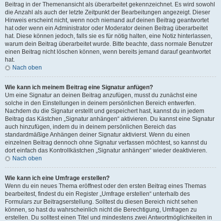
Beitrag in der Themenansicht als überarbeitet gekennzeichnet. Es wird sowohl
die Anzahl als auch der letzte Zeitpunkt der Bearbeitungen angezeigt. Dieser
Hinweis erscheint nicht, wenn noch niemand auf deinen Beitrag geantwortet
hat oder wenn ein Administrator oder Moderator deinen Beitrag überarbeitet
hat. Diese können jedoch, falls sie es für nötig halten, eine Notiz hinterlassen,
warum dein Beitrag überarbeitet wurde. Bitte beachte, dass normale Benutzer
einen Beitrag nicht löschen können, wenn bereits jemand darauf geantwortet
hat.
Nach oben
Wie kann ich meinem Beitrag eine Signatur anfügen?
Um eine Signatur an deinen Beitrag anzufügen, musst du zunächst eine
solche in den Einstellungen in deinem persönlichen Bereich entwerfen.
Nachdem du die Signatur erstellt und gespeichert hast, kannst du in jedem
Beitrag das Kästchen „Signatur anhängen“ aktivieren. Du kannst eine Signatur
auch hinzufügen, indem du in deinem persönlichen Bereich das
standardmäßige Anhängen deiner Signatur aktivierst. Wenn du einen
einzelnen Beitrag dennoch ohne Signatur verfassen möchtest, so kannst du
dort einfach das Kontrollkästchen „Signatur anhängen“ wieder deaktivieren.
Nach oben
Wie kann ich eine Umfrage erstellen?
Wenn du ein neues Thema eröffnest oder den ersten Beitrag eines Themas
bearbeitest, findest du ein Register „Umfrage erstellen“ unterhalb des
Formulars zur Beitragserstellung. Solltest du diesen Bereich nicht sehen
können, so hast du wahrscheinlich nicht die Berechtigung, Umfragen zu
erstellen. Du solltest einen Titel und mindestens zwei Antwortmöglichkeiten in