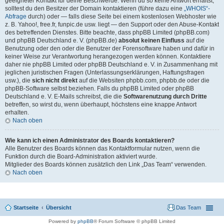
geeigneter Kontakt für deine Beschwerde. Wenn du so keine Antwort erhältst,
solltest du den Besitzer der Domain kontaktieren (führe dazu eine
„WHOIS“-
Abfrage
durch) oder — falls diese Seite bei einem kostenlosen Webhoster wie
z. B. Yahoo!, free.fr, funpic.de usw. liegt — den Support oder den Abuse-Kontakt
des betreffenden Dienstes. Bitte beachte, dass phpBB Limited (phpBB.com)
und phpBB Deutschland e. V. (phpBB.de)
absolut keinen Einfluss
auf die
Benutzung oder den oder die Benutzer der Forensoftware haben und dafür in
keiner Weise zur Verantwortung herangezogen werden können. Kontaktiere
daher nie phpBB Limited oder phpBB Deutschland e. V. in Zusammenhang mit
jeglichen juristischen Fragen (Unterlassungserklärungen, Haftungsfragen
usw.), die
sich nicht direkt
auf die Websiten phpbb.com, phpbb.de oder die
phpBB-Software selbst beziehen. Falls du phpBB Limited oder phpBB
Deutschland e. V. E-Mails schreibst, die die
Softwarenutzung durch Dritte
betreffen, so wirst du, wenn überhaupt, höchstens eine knappe Antwort
erhalten.
Nach oben
Wie kann ich einen Administrator des Boards kontaktieren?
Alle Benutzer des Boards können das Kontaktformular nutzen, wenn die
Funktion durch die Board-Administration aktiviert wurde.
Mitglieder des Boards können zusätzlich den Link „Das Team“ verwenden.
Nach oben
Startseite
Übersicht
Das Team
Powered by
phpBB
® Forum Software © phpBB Limited