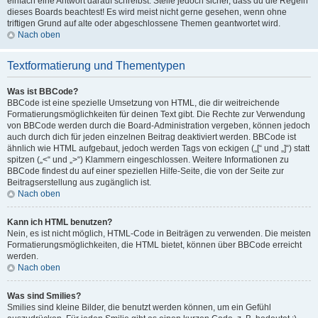
einfach eine Antwort darauf schreibst. Stelle jedoch sicher, dass du die Regeln
dieses Boards beachtest! Es wird meist nicht gerne gesehen, wenn ohne
triftigen Grund auf alte oder abgeschlossene Themen geantwortet wird.
Nach oben
Textformatierung und Thementypen
Was ist BBCode?
BBCode ist eine spezielle Umsetzung von HTML, die dir weitreichende
Formatierungsmöglichkeiten für deinen Text gibt. Die Rechte zur Verwendung
von BBCode werden durch die Board-Administration vergeben, können jedoch
auch durch dich für jeden einzelnen Beitrag deaktiviert werden. BBCode ist
ähnlich wie HTML aufgebaut, jedoch werden Tags von eckigen („[“ und „]“) statt
spitzen („<“ und „>“) Klammern eingeschlossen. Weitere Informationen zu
BBCode findest du auf einer speziellen Hilfe-Seite, die von der Seite zur
Beitragserstellung aus zugänglich ist.
Nach oben
Kann ich HTML benutzen?
Nein, es ist nicht möglich, HTML-Code in Beiträgen zu verwenden. Die meisten
Formatierungsmöglichkeiten, die HTML bietet, können über BBCode erreicht
werden.
Nach oben
Was sind Smilies?
Smilies sind kleine Bilder, die benutzt werden können, um ein Gefühl