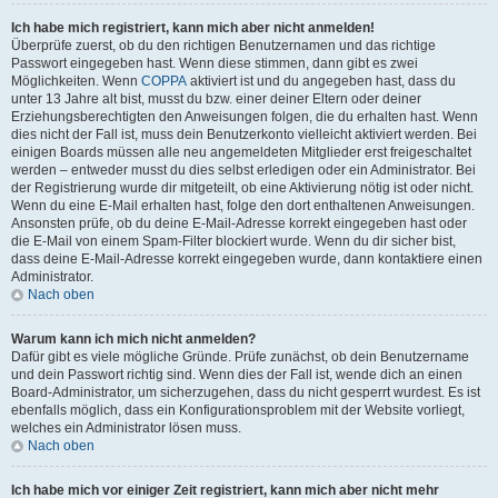
Ich habe mich registriert, kann mich aber nicht anmelden!
Überprüfe zuerst, ob du den richtigen Benutzernamen und das richtige
Passwort eingegeben hast. Wenn diese stimmen, dann gibt es zwei
Möglichkeiten. Wenn
COPPA
aktiviert ist und du angegeben hast, dass du
unter 13 Jahre alt bist, musst du bzw. einer deiner Eltern oder deiner
Erziehungsberechtigten den Anweisungen folgen, die du erhalten hast. Wenn
dies nicht der Fall ist, muss dein Benutzerkonto vielleicht aktiviert werden. Bei
einigen Boards müssen alle neu angemeldeten Mitglieder erst freigeschaltet
werden – entweder musst du dies selbst erledigen oder ein Administrator. Bei
der Registrierung wurde dir mitgeteilt, ob eine Aktivierung nötig ist oder nicht.
Wenn du eine E-Mail erhalten hast, folge den dort enthaltenen Anweisungen.
Ansonsten prüfe, ob du deine E-Mail-Adresse korrekt eingegeben hast oder
die E-Mail von einem Spam-Filter blockiert wurde. Wenn du dir sicher bist,
dass deine E-Mail-Adresse korrekt eingegeben wurde, dann kontaktiere einen
Administrator.
Nach oben
Warum kann ich mich nicht anmelden?
Dafür gibt es viele mögliche Gründe. Prüfe zunächst, ob dein Benutzername
und dein Passwort richtig sind. Wenn dies der Fall ist, wende dich an einen
Board-Administrator, um sicherzugehen, dass du nicht gesperrt wurdest. Es ist
ebenfalls möglich, dass ein Konfigurationsproblem mit der Website vorliegt,
welches ein Administrator lösen muss.
Nach oben
Ich habe mich vor einiger Zeit registriert, kann mich aber nicht mehr