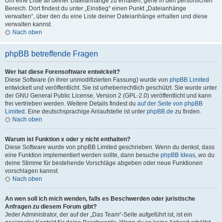
Um eine Liste all deiner Dateianhänge zu erhalten, gehe in den persönlichen
Bereich. Dort findest du unter „Einstieg“ einen Punkt „Dateianhänge
verwalten“, über den du eine Liste deiner Dateianhänge erhalten und diese
verwalten kannst.
Nach oben
phpBB betreffende Fragen
Wer hat diese Forensoftware entwickelt?
Diese Software (in ihrer unmodifizierten Fassung) wurde von
phpBB Limited
entwickelt und veröffentlicht. Sie ist urheberrechtlich geschützt. Sie wurde unter
der GNU General Public License, Version 2 (GPL-2.0) veröffentlicht und kann
frei vertrieben werden. Weitere Details findest du
auf der Seite von phpBB
Limited
. Eine deutschsprachige Anlaufstelle ist unter
phpBB.de
zu finden.
Nach oben
Warum ist Funktion x oder y nicht enthalten?
Diese Software wurde von phpBB Limited geschrieben. Wenn du denkst, dass
eine Funktion implementiert werden sollte, dann besuche
phpBB Ideas
, wo du
deine Stimme für bestehende Vorschläge abgeben oder neue Funktionen
vorschlagen kannst.
Nach oben
An wen soll ich mich wenden, falls es Beschwerden oder juristische
Anfragen zu diesem Forum gibt?
Jeder Administrator, der auf der „Das Team“-Seite aufgeführt ist, ist ein