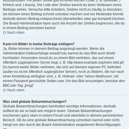
auszudrücken. Für jeden Smilie gibt es einen kurzen Code, z. B. bedeutet :)
fröhlich und :( traurig. Die Liste aller Smilies kannst du beim Verfassen eines
Beitrags sehen. Versuche bitte trotzdem, Smilies nicht zu häufig zu benutzen,
sie können einen Beitrag schnell unlesbar machen und ein Moderator könnte
deshalb deinen Beitrag entsprechend überarbeiten oder gar komplett löschen.
Die Board-Administration kann auch die Anzahl der Smilies begrenzen, die du
in einem Beitrag benutzen kannst.
Nach oben
Kann ich Bilder in meine Beiträge einfügen?
Ja, Bilder können in deinem Beitrag angezeigt werden. Wenn die
Administration Dateianhänge erlaubt hat, kannst du das Bild auch direkt
hochladen. Ansonsten musst du zu einem Bild verlinken, das auf einem
öffentlich zugänglichen Server liegt, z. B. http://www.example.org/mein-bild.gif.
Du kannst weder Bilder verlinken, die sich auf deinem eigenen PC befinden
(außer es ist ein öffentlich zugänglicher Server), noch zu Bildern, die nur nach
einer Anmeldung verfügbar sind, z. B. Hotmail- oder Yahoo-Mailboxen, mit
einem Passwort geschützte Seiten usw. Um das Bild anzuzeigen, benutze den
BBCode-Tag „[img]“.
Nach oben
Was sind globale Bekanntmachungen?
Globale Bekanntmachungen beinhalten wichtige Informationen, deshalb
solltest du sie so bald wie möglich lesen. Globale Bekanntmachungen
erscheinen ganz oben in jedem Forum und ebenfalls in deinem persönlichen
Bereich. Ob du eine globale Bekanntmachung schreiben kannst oder nicht,
hängt von den durch die Board-Administration vergebenen Berechtigungen