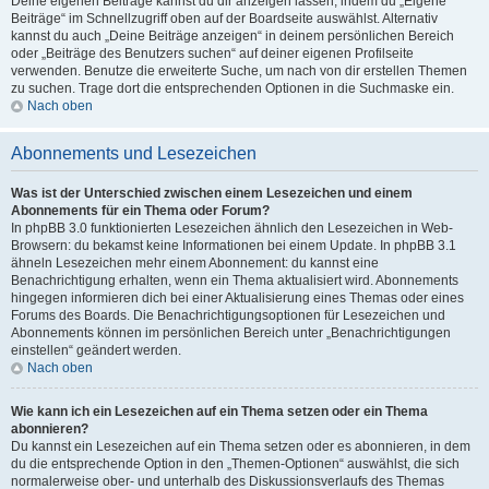
Deine eigenen Beiträge kannst du dir anzeigen lassen, indem du „Eigene
Beiträge“ im Schnellzugriff oben auf der Boardseite auswählst. Alternativ
kannst du auch „Deine Beiträge anzeigen“ in deinem persönlichen Bereich
oder „Beiträge des Benutzers suchen“ auf deiner eigenen Profilseite
verwenden. Benutze die erweiterte Suche, um nach von dir erstellen Themen
zu suchen. Trage dort die entsprechenden Optionen in die Suchmaske ein.
Nach oben
Abonnements und Lesezeichen
Was ist der Unterschied zwischen einem Lesezeichen und einem
Abonnements für ein Thema oder Forum?
In phpBB 3.0 funktionierten Lesezeichen ähnlich den Lesezeichen in Web-
Browsern: du bekamst keine Informationen bei einem Update. In phpBB 3.1
ähneln Lesezeichen mehr einem Abonnement: du kannst eine
Benachrichtigung erhalten, wenn ein Thema aktualisiert wird. Abonnements
hingegen informieren dich bei einer Aktualisierung eines Themas oder eines
Forums des Boards. Die Benachrichtigungsoptionen für Lesezeichen und
Abonnements können im persönlichen Bereich unter „Benachrichtigungen
einstellen“ geändert werden.
Nach oben
Wie kann ich ein Lesezeichen auf ein Thema setzen oder ein Thema
abonnieren?
Du kannst ein Lesezeichen auf ein Thema setzen oder es abonnieren, in dem
du die entsprechende Option in den „Themen-Optionen“ auswählst, die sich
normalerweise ober- und unterhalb des Diskussionsverlaufs des Themas