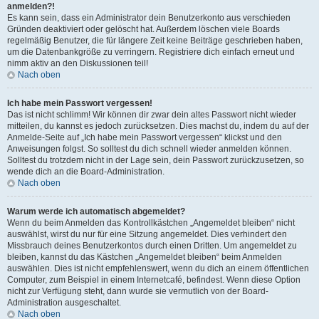
anmelden?!
Es kann sein, dass ein Administrator dein Benutzerkonto aus verschieden
Gründen deaktiviert oder gelöscht hat. Außerdem löschen viele Boards
regelmäßig Benutzer, die für längere Zeit keine Beiträge geschrieben haben,
um die Datenbankgröße zu verringern. Registriere dich einfach erneut und
nimm aktiv an den Diskussionen teil!
Nach oben
Ich habe mein Passwort vergessen!
Das ist nicht schlimm! Wir können dir zwar dein altes Passwort nicht wieder
mitteilen, du kannst es jedoch zurücksetzen. Dies machst du, indem du auf der
Anmelde-Seite auf „Ich habe mein Passwort vergessen“ klickst und den
Anweisungen folgst. So solltest du dich schnell wieder anmelden können.
Solltest du trotzdem nicht in der Lage sein, dein Passwort zurückzusetzen, so
wende dich an die Board-Administration.
Nach oben
Warum werde ich automatisch abgemeldet?
Wenn du beim Anmelden das Kontrollkästchen „Angemeldet bleiben“ nicht
auswählst, wirst du nur für eine Sitzung angemeldet. Dies verhindert den
Missbrauch deines Benutzerkontos durch einen Dritten. Um angemeldet zu
bleiben, kannst du das Kästchen „Angemeldet bleiben“ beim Anmelden
auswählen. Dies ist nicht empfehlenswert, wenn du dich an einem öffentlichen
Computer, zum Beispiel in einem Internetcafé, befindest. Wenn diese Option
nicht zur Verfügung steht, dann wurde sie vermutlich von der Board-
Administration ausgeschaltet.
Nach oben