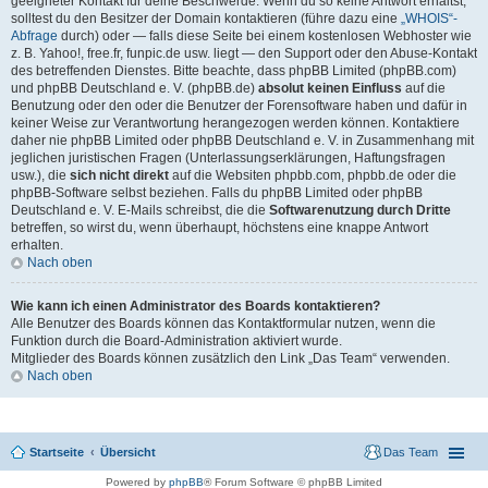
geeigneter Kontakt für deine Beschwerde. Wenn du so keine Antwort erhältst,
solltest du den Besitzer der Domain kontaktieren (führe dazu eine
„WHOIS“-
Abfrage
durch) oder — falls diese Seite bei einem kostenlosen Webhoster wie
z. B. Yahoo!, free.fr, funpic.de usw. liegt — den Support oder den Abuse-Kontakt
des betreffenden Dienstes. Bitte beachte, dass phpBB Limited (phpBB.com)
und phpBB Deutschland e. V. (phpBB.de)
absolut keinen Einfluss
auf die
Benutzung oder den oder die Benutzer der Forensoftware haben und dafür in
keiner Weise zur Verantwortung herangezogen werden können. Kontaktiere
daher nie phpBB Limited oder phpBB Deutschland e. V. in Zusammenhang mit
jeglichen juristischen Fragen (Unterlassungserklärungen, Haftungsfragen
usw.), die
sich nicht direkt
auf die Websiten phpbb.com, phpbb.de oder die
phpBB-Software selbst beziehen. Falls du phpBB Limited oder phpBB
Deutschland e. V. E-Mails schreibst, die die
Softwarenutzung durch Dritte
betreffen, so wirst du, wenn überhaupt, höchstens eine knappe Antwort
erhalten.
Nach oben
Wie kann ich einen Administrator des Boards kontaktieren?
Alle Benutzer des Boards können das Kontaktformular nutzen, wenn die
Funktion durch die Board-Administration aktiviert wurde.
Mitglieder des Boards können zusätzlich den Link „Das Team“ verwenden.
Nach oben
Startseite
Übersicht
Das Team
Powered by
phpBB
® Forum Software © phpBB Limited