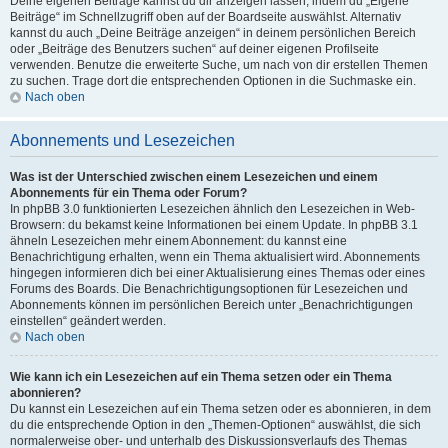
Deine eigenen Beiträge kannst du dir anzeigen lassen, indem du „Eigene
Beiträge“ im Schnellzugriff oben auf der Boardseite auswählst. Alternativ
kannst du auch „Deine Beiträge anzeigen“ in deinem persönlichen Bereich
oder „Beiträge des Benutzers suchen“ auf deiner eigenen Profilseite
verwenden. Benutze die erweiterte Suche, um nach von dir erstellen Themen
zu suchen. Trage dort die entsprechenden Optionen in die Suchmaske ein.
Nach oben
Abonnements und Lesezeichen
Was ist der Unterschied zwischen einem Lesezeichen und einem
Abonnements für ein Thema oder Forum?
In phpBB 3.0 funktionierten Lesezeichen ähnlich den Lesezeichen in Web-
Browsern: du bekamst keine Informationen bei einem Update. In phpBB 3.1
ähneln Lesezeichen mehr einem Abonnement: du kannst eine
Benachrichtigung erhalten, wenn ein Thema aktualisiert wird. Abonnements
hingegen informieren dich bei einer Aktualisierung eines Themas oder eines
Forums des Boards. Die Benachrichtigungsoptionen für Lesezeichen und
Abonnements können im persönlichen Bereich unter „Benachrichtigungen
einstellen“ geändert werden.
Nach oben
Wie kann ich ein Lesezeichen auf ein Thema setzen oder ein Thema
abonnieren?
Du kannst ein Lesezeichen auf ein Thema setzen oder es abonnieren, in dem
du die entsprechende Option in den „Themen-Optionen“ auswählst, die sich
normalerweise ober- und unterhalb des Diskussionsverlaufs des Themas