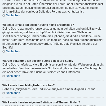
Du kannst die Foren durchsuchen, indem du einen Suchbegriff in die Suchbox
eingibst, die du in der Foren-Übersicht, der Foren- oder Themenansicht findest.
Erweiterte Suchmöglichkeiten erhältst du, indem du den „Erweiterte Suche“-
Link anklickst, der von jeder Seite des Forums aus verfügbar ist.
Nach oben
Weshalb erhalte ich bei der Suche keine Ergebnisse?
Deine Suche war möglicherweise zu allgemein gehalten und enthielt zu viele
gängige Wörter, welche von phpBB nicht indiziert werden. Stelle eine
spezifischere Anfrage und benutze die Optionen, die dir die erweiterte Suche
bietet. Außerdem ist es natürlich auch möglich, dass dein(e) Suchbegriff(e) hier
nirgends im Forum verwendet wurden. Prüfe ggf. die Rechtschreibung der
Begriffe!
Nach oben
Warum bekomme ich bei der Suche eine leere Seite?
Deine Suche lieferte zu viele Ergebnisse, somit konnte der Webserver sie nicht
verarbeiten. Benutze die erweiterte Suche und gib spezifischere Suchbegriffe
ein oder beschränke die Suche auf verschiedene Unterforen.
Nach oben
Wie kann ich nach Mitgliedern suchen?
Gehe zur „Mitglieder“-Seite und klicke auf „Nach einem Mitglied suchen“.
Nach oben
Wie kann ich meine eigenen Beiträge und Themen finden?