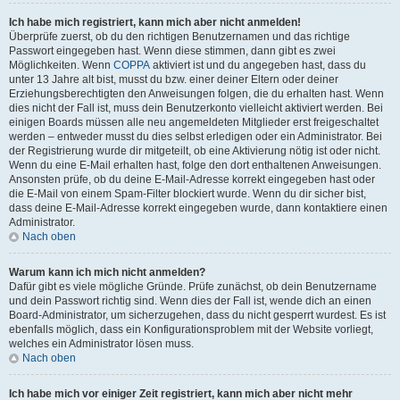
Ich habe mich registriert, kann mich aber nicht anmelden!
Überprüfe zuerst, ob du den richtigen Benutzernamen und das richtige
Passwort eingegeben hast. Wenn diese stimmen, dann gibt es zwei
Möglichkeiten. Wenn
COPPA
aktiviert ist und du angegeben hast, dass du
unter 13 Jahre alt bist, musst du bzw. einer deiner Eltern oder deiner
Erziehungsberechtigten den Anweisungen folgen, die du erhalten hast. Wenn
dies nicht der Fall ist, muss dein Benutzerkonto vielleicht aktiviert werden. Bei
einigen Boards müssen alle neu angemeldeten Mitglieder erst freigeschaltet
werden – entweder musst du dies selbst erledigen oder ein Administrator. Bei
der Registrierung wurde dir mitgeteilt, ob eine Aktivierung nötig ist oder nicht.
Wenn du eine E-Mail erhalten hast, folge den dort enthaltenen Anweisungen.
Ansonsten prüfe, ob du deine E-Mail-Adresse korrekt eingegeben hast oder
die E-Mail von einem Spam-Filter blockiert wurde. Wenn du dir sicher bist,
dass deine E-Mail-Adresse korrekt eingegeben wurde, dann kontaktiere einen
Administrator.
Nach oben
Warum kann ich mich nicht anmelden?
Dafür gibt es viele mögliche Gründe. Prüfe zunächst, ob dein Benutzername
und dein Passwort richtig sind. Wenn dies der Fall ist, wende dich an einen
Board-Administrator, um sicherzugehen, dass du nicht gesperrt wurdest. Es ist
ebenfalls möglich, dass ein Konfigurationsproblem mit der Website vorliegt,
welches ein Administrator lösen muss.
Nach oben
Ich habe mich vor einiger Zeit registriert, kann mich aber nicht mehr