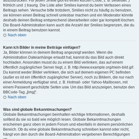
auszudrücken. Für jeden Smilie gibt es einen kurzen Code, z. B. bedeutet :)
fröhlich und :( traurig. Die Liste aller Smilies kannst du beim Verfassen eines
Beitrags sehen. Versuche bitte trotzdem, Smilies nicht zu häufig zu benutzen,
sie können einen Beitrag schnell unlesbar machen und ein Moderator könnte
deshalb deinen Beitrag entsprechend überarbeiten oder gar komplett löschen.
Die Board-Administration kann auch die Anzahl der Smilies begrenzen, die du
in einem Beitrag benutzen kannst.
Nach oben
Kann ich Bilder in meine Beiträge einfügen?
Ja, Bilder können in deinem Beitrag angezeigt werden. Wenn die
Administration Dateianhänge erlaubt hat, kannst du das Bild auch direkt
hochladen. Ansonsten musst du zu einem Bild verlinken, das auf einem
öffentlich zugänglichen Server liegt, z. B. http://www.example.org/mein-bild.gif.
Du kannst weder Bilder verlinken, die sich auf deinem eigenen PC befinden
(außer es ist ein öffentlich zugänglicher Server), noch zu Bildern, die nur nach
einer Anmeldung verfügbar sind, z. B. Hotmail- oder Yahoo-Mailboxen, mit
einem Passwort geschützte Seiten usw. Um das Bild anzuzeigen, benutze den
BBCode-Tag „[img]“.
Nach oben
Was sind globale Bekanntmachungen?
Globale Bekanntmachungen beinhalten wichtige Informationen, deshalb
solltest du sie so bald wie möglich lesen. Globale Bekanntmachungen
erscheinen ganz oben in jedem Forum und ebenfalls in deinem persönlichen
Bereich. Ob du eine globale Bekanntmachung schreiben kannst oder nicht,
hängt von den durch die Board-Administration vergebenen Berechtigungen