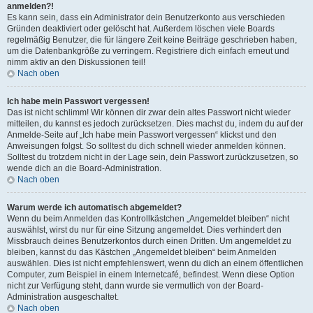
anmelden?!
Es kann sein, dass ein Administrator dein Benutzerkonto aus verschieden
Gründen deaktiviert oder gelöscht hat. Außerdem löschen viele Boards
regelmäßig Benutzer, die für längere Zeit keine Beiträge geschrieben haben,
um die Datenbankgröße zu verringern. Registriere dich einfach erneut und
nimm aktiv an den Diskussionen teil!
Nach oben
Ich habe mein Passwort vergessen!
Das ist nicht schlimm! Wir können dir zwar dein altes Passwort nicht wieder
mitteilen, du kannst es jedoch zurücksetzen. Dies machst du, indem du auf der
Anmelde-Seite auf „Ich habe mein Passwort vergessen“ klickst und den
Anweisungen folgst. So solltest du dich schnell wieder anmelden können.
Solltest du trotzdem nicht in der Lage sein, dein Passwort zurückzusetzen, so
wende dich an die Board-Administration.
Nach oben
Warum werde ich automatisch abgemeldet?
Wenn du beim Anmelden das Kontrollkästchen „Angemeldet bleiben“ nicht
auswählst, wirst du nur für eine Sitzung angemeldet. Dies verhindert den
Missbrauch deines Benutzerkontos durch einen Dritten. Um angemeldet zu
bleiben, kannst du das Kästchen „Angemeldet bleiben“ beim Anmelden
auswählen. Dies ist nicht empfehlenswert, wenn du dich an einem öffentlichen
Computer, zum Beispiel in einem Internetcafé, befindest. Wenn diese Option
nicht zur Verfügung steht, dann wurde sie vermutlich von der Board-
Administration ausgeschaltet.
Nach oben