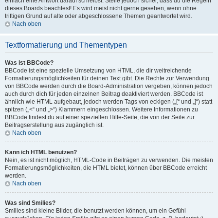
einfach eine Antwort darauf schreibst. Stelle jedoch sicher, dass du die Regeln
dieses Boards beachtest! Es wird meist nicht gerne gesehen, wenn ohne
triftigen Grund auf alte oder abgeschlossene Themen geantwortet wird.
Nach oben
Textformatierung und Thementypen
Was ist BBCode?
BBCode ist eine spezielle Umsetzung von HTML, die dir weitreichende
Formatierungsmöglichkeiten für deinen Text gibt. Die Rechte zur Verwendung
von BBCode werden durch die Board-Administration vergeben, können jedoch
auch durch dich für jeden einzelnen Beitrag deaktiviert werden. BBCode ist
ähnlich wie HTML aufgebaut, jedoch werden Tags von eckigen („[“ und „]“) statt
spitzen („<“ und „>“) Klammern eingeschlossen. Weitere Informationen zu
BBCode findest du auf einer speziellen Hilfe-Seite, die von der Seite zur
Beitragserstellung aus zugänglich ist.
Nach oben
Kann ich HTML benutzen?
Nein, es ist nicht möglich, HTML-Code in Beiträgen zu verwenden. Die meisten
Formatierungsmöglichkeiten, die HTML bietet, können über BBCode erreicht
werden.
Nach oben
Was sind Smilies?
Smilies sind kleine Bilder, die benutzt werden können, um ein Gefühl