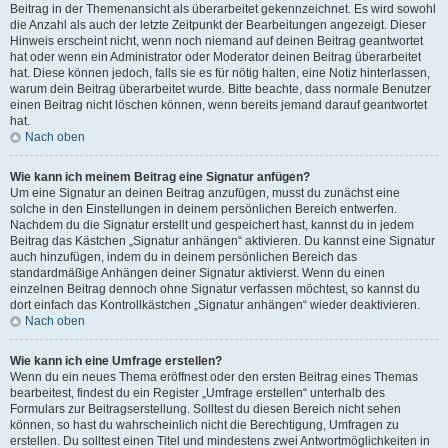
Beitrag in der Themenansicht als überarbeitet gekennzeichnet. Es wird sowohl
die Anzahl als auch der letzte Zeitpunkt der Bearbeitungen angezeigt. Dieser
Hinweis erscheint nicht, wenn noch niemand auf deinen Beitrag geantwortet
hat oder wenn ein Administrator oder Moderator deinen Beitrag überarbeitet
hat. Diese können jedoch, falls sie es für nötig halten, eine Notiz hinterlassen,
warum dein Beitrag überarbeitet wurde. Bitte beachte, dass normale Benutzer
einen Beitrag nicht löschen können, wenn bereits jemand darauf geantwortet
hat.
Nach oben
Wie kann ich meinem Beitrag eine Signatur anfügen?
Um eine Signatur an deinen Beitrag anzufügen, musst du zunächst eine
solche in den Einstellungen in deinem persönlichen Bereich entwerfen.
Nachdem du die Signatur erstellt und gespeichert hast, kannst du in jedem
Beitrag das Kästchen „Signatur anhängen“ aktivieren. Du kannst eine Signatur
auch hinzufügen, indem du in deinem persönlichen Bereich das
standardmäßige Anhängen deiner Signatur aktivierst. Wenn du einen
einzelnen Beitrag dennoch ohne Signatur verfassen möchtest, so kannst du
dort einfach das Kontrollkästchen „Signatur anhängen“ wieder deaktivieren.
Nach oben
Wie kann ich eine Umfrage erstellen?
Wenn du ein neues Thema eröffnest oder den ersten Beitrag eines Themas
bearbeitest, findest du ein Register „Umfrage erstellen“ unterhalb des
Formulars zur Beitragserstellung. Solltest du diesen Bereich nicht sehen
können, so hast du wahrscheinlich nicht die Berechtigung, Umfragen zu
erstellen. Du solltest einen Titel und mindestens zwei Antwortmöglichkeiten in