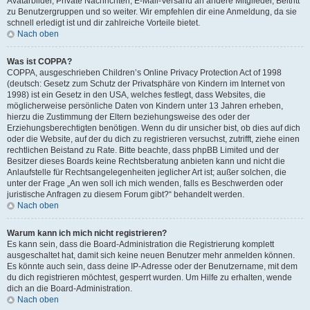
Avatarbilder, Private Nachrichten, E-Mail-Versand an andere Mitglieder, Beitritt
zu Benutzergruppen und so weiter. Wir empfehlen dir eine Anmeldung, da sie
schnell erledigt ist und dir zahlreiche Vorteile bietet.
Nach oben
Was ist COPPA?
COPPA, ausgeschrieben Children’s Online Privacy Protection Act of 1998
(deutsch: Gesetz zum Schutz der Privatsphäre von Kindern im Internet von
1998) ist ein Gesetz in den USA, welches festlegt, dass Websites, die
möglicherweise persönliche Daten von Kindern unter 13 Jahren erheben,
hierzu die Zustimmung der Eltern beziehungsweise des oder der
Erziehungsberechtigten benötigen. Wenn du dir unsicher bist, ob dies auf dich
oder die Website, auf der du dich zu registrieren versuchst, zutrifft, ziehe einen
rechtlichen Beistand zu Rate. Bitte beachte, dass phpBB Limited und der
Besitzer dieses Boards keine Rechtsberatung anbieten kann und nicht die
Anlaufstelle für Rechtsangelegenheiten jeglicher Art ist; außer solchen, die
unter der Frage „An wen soll ich mich wenden, falls es Beschwerden oder
juristische Anfragen zu diesem Forum gibt?“ behandelt werden.
Nach oben
Warum kann ich mich nicht registrieren?
Es kann sein, dass die Board-Administration die Registrierung komplett
ausgeschaltet hat, damit sich keine neuen Benutzer mehr anmelden können.
Es könnte auch sein, dass deine IP-Adresse oder der Benutzername, mit dem
du dich registrieren möchtest, gesperrt wurden. Um Hilfe zu erhalten, wende
dich an die Board-Administration.
Nach oben