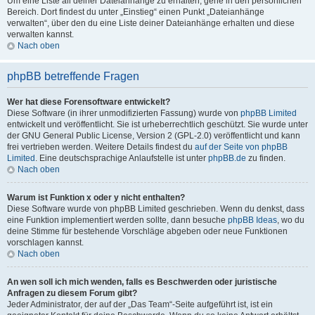
Um eine Liste all deiner Dateianhänge zu erhalten, gehe in den persönlichen
Bereich. Dort findest du unter „Einstieg“ einen Punkt „Dateianhänge
verwalten“, über den du eine Liste deiner Dateianhänge erhalten und diese
verwalten kannst.
Nach oben
phpBB betreffende Fragen
Wer hat diese Forensoftware entwickelt?
Diese Software (in ihrer unmodifizierten Fassung) wurde von
phpBB Limited
entwickelt und veröffentlicht. Sie ist urheberrechtlich geschützt. Sie wurde unter
der GNU General Public License, Version 2 (GPL-2.0) veröffentlicht und kann
frei vertrieben werden. Weitere Details findest du
auf der Seite von phpBB
Limited
. Eine deutschsprachige Anlaufstelle ist unter
phpBB.de
zu finden.
Nach oben
Warum ist Funktion x oder y nicht enthalten?
Diese Software wurde von phpBB Limited geschrieben. Wenn du denkst, dass
eine Funktion implementiert werden sollte, dann besuche
phpBB Ideas
, wo du
deine Stimme für bestehende Vorschläge abgeben oder neue Funktionen
vorschlagen kannst.
Nach oben
An wen soll ich mich wenden, falls es Beschwerden oder juristische
Anfragen zu diesem Forum gibt?
Jeder Administrator, der auf der „Das Team“-Seite aufgeführt ist, ist ein